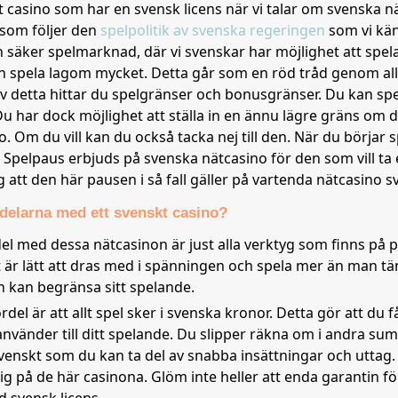
t casino som har en svensk licens när vi talar om svenska n
som följer den
spelpolitik av svenska regeringen
som vi känn
 säker spelmarknad, där vi svenskar har möjlighet att spela
ch spela lagom mycket. Detta går som en röd tråd genom al
v detta hittar du spelgränser och bonusgränser. Du kan sp
Du har dock möjlighet att ställa in en ännu lägre gräns om d
o. Om du vill kan du också tacka nej till den. När du börjar s
. Spelpaus erbjuds på svenska nätcasino för den som vill ta e
att den här pausen i så fall gäller på vartenda nätcasino s
rdelarna med ett svenskt casino?
del med dessa nätcasinon är just alla verktyg som finns på 
 är lätt att dras med i spänningen och spela mer än man tän
n kan begränsa sitt spelande.
del är att allt spel sker i svenska kronor. Detta gör att du 
nvänder till ditt spelande. Du slipper räkna om i andra su
venskt som du kan ta del av snabba insättningar och uttag.
g på de här casinona. Glöm inte heller att enda garantin för