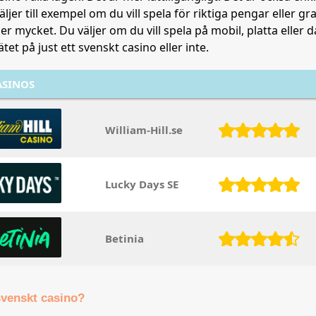
ljer till exempel om du vill spela för riktiga pengar eller gra
ler mycket. Du väljer om du vill spela på mobil, platta eller d
tet på just ett svenskt casino eller inte.
ASINOS
William-Hill.se
Lucky Days SE
Betinia
svenskt casino?