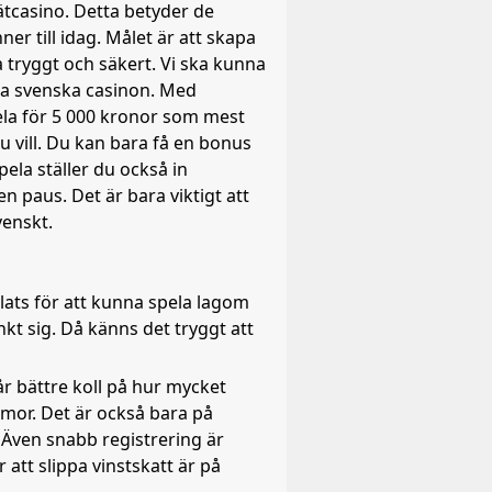
ätcasino. Detta betyder de
er till idag. Målet är att skapa
 tryggt och säkert. Vi ska kunna
la svenska casinon. Med
ela för 5 000 kronor som mest
u vill. Du kan bara få en bonus
pela ställer du också in
n paus. Det är bara viktigt att
venskt.
plats för att kunna spela lagom
kt sig. Då känns det tryggt att
får bättre koll på hur mycket
mmor. Det är också bara på
 Även snabb registrering är
 att slippa vinstskatt är på